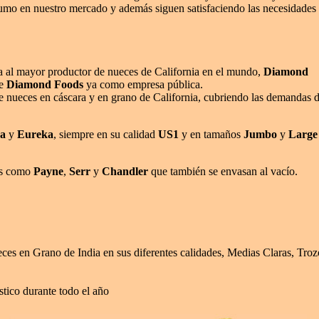
o en nuestro mercado y además siguen satisfaciendo las necesidades de o
 al mayor productor de nueces de California en el mundo,
Diamond
te
Diamond Foods
ya como empresa pública.
e nueces en cáscara y en grano de California, cubriendo las demandas 
a
y
Eureka
, siempre en su calidad
US1
y en tamaños
Jumbo
y
Large
des como
Payne
,
Serr
y
Chandler
que también se envasan al vacío.
es en Grano de India en sus diferentes calidades, Medias Claras, Tr
stico durante todo el año